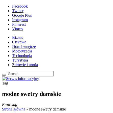
Facebook
Twitter
Google Plus
Instagram
Pinterest
Vimeo
Biznes
Ciekawe
Dom i wnętrze
Motoryzacja
Technologia
Turystyka
Zdrowie i uroda
Tag
modne swetry damskie
Browsing
Strona główna
»
modne swetry damskie