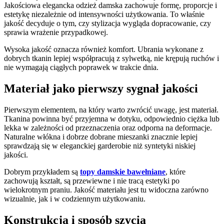
Jakościowa elegancka odzież damska zachowuje formę, proporcje i
estetykę niezależnie od intensywności użytkowania. To właśnie
jakość decyduje o tym, czy stylizacja wygląda dopracowanie, czy
sprawia wrażenie przypadkowej.
Wysoka jakość oznacza również komfort. Ubrania wykonane z
dobrych tkanin lepiej współpracują z sylwetką, nie krępują ruchów i
nie wymagają ciągłych poprawek w trakcie dnia.
Materiał jako pierwszy sygnał jakości
Pierwszym elementem, na który warto zwrócić uwagę, jest materiał.
Tkanina powinna być przyjemna w dotyku, odpowiednio ciężka lub
lekka w zależności od przeznaczenia oraz odporna na deformacje.
Naturalne włókna i dobrze dobrane mieszanki znacznie lepiej
sprawdzają się w eleganckiej garderobie niż syntetyki niskiej
jakości.
Dobrym przykładem są
topy damskie bawełniane
, które
zachowują kształt, są przewiewne i nie tracą estetyki po
wielokrotnym praniu. Jakość materiału jest tu widoczna zarówno
wizualnie, jak i w codziennym użytkowaniu.
Konstrukcja i sposób szycia