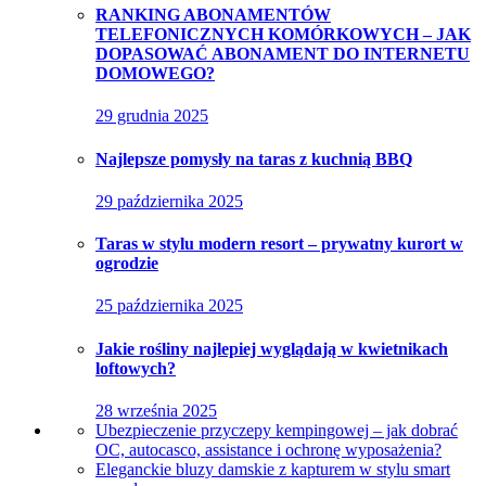
RANKING ABONAMENTÓW
TELEFONICZNYCH KOMÓRKOWYCH – JAK
DOPASOWAĆ ABONAMENT DO INTERNETU
DOMOWEGO?
29 grudnia 2025
Najlepsze pomysły na taras z kuchnią BBQ
29 października 2025
Taras w stylu modern resort – prywatny kurort w
ogrodzie
25 października 2025
Jakie rośliny najlepiej wyglądają w kwietnikach
loftowych?
28 września 2025
Ubezpieczenie przyczepy kempingowej – jak dobrać
OC, autocasco, assistance i ochronę wyposażenia?
Eleganckie bluzy damskie z kapturem w stylu smart