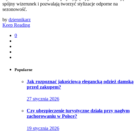
spójny wizerunek i pozwalają tworzyć stylizacje odporne na
sezonowość.
by
dziennikarz
Keep Reading
0
Popularne
Jak rozpoznać jakościową elegancką odzież damską
przed zakupem?
27 stycznia 2026
Czy ubezpieczenie turystyczne działa przy nagłym
zachorowaniu w Polsce?
19 stycznia 2026