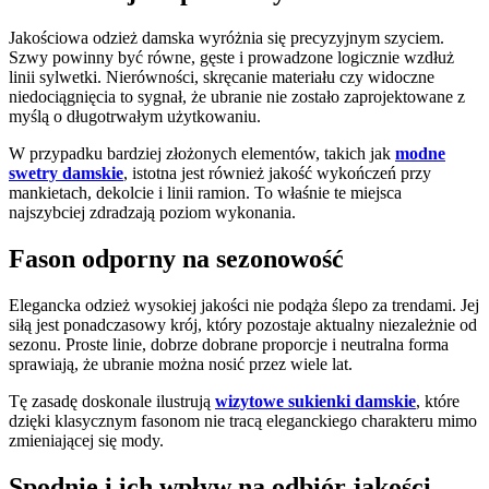
Jakościowa odzież damska wyróżnia się precyzyjnym szyciem.
Szwy powinny być równe, gęste i prowadzone logicznie wzdłuż
linii sylwetki. Nierówności, skręcanie materiału czy widoczne
niedociągnięcia to sygnał, że ubranie nie zostało zaprojektowane z
myślą o długotrwałym użytkowaniu.
W przypadku bardziej złożonych elementów, takich jak
modne
swetry damskie
, istotna jest również jakość wykończeń przy
mankietach, dekolcie i linii ramion. To właśnie te miejsca
najszybciej zdradzają poziom wykonania.
Fason odporny na sezonowość
Elegancka odzież wysokiej jakości nie podąża ślepo za trendami. Jej
siłą jest ponadczasowy krój, który pozostaje aktualny niezależnie od
sezonu. Proste linie, dobrze dobrane proporcje i neutralna forma
sprawiają, że ubranie można nosić przez wiele lat.
Tę zasadę doskonale ilustrują
wizytowe sukienki damskie
, które
dzięki klasycznym fasonom nie tracą eleganckiego charakteru mimo
zmieniającej się mody.
Spodnie i ich wpływ na odbiór jakości