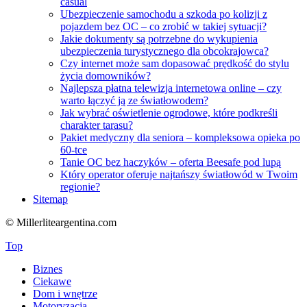
casual
Ubezpieczenie samochodu a szkoda po kolizji z
pojazdem bez OC – co zrobić w takiej sytuacji?
Jakie dokumenty są potrzebne do wykupienia
ubezpieczenia turystycznego dla obcokrajowca?
Czy internet może sam dopasować prędkość do stylu
życia domowników?
Najlepsza płatna telewizja internetowa online – czy
warto łączyć ją ze światłowodem?
Jak wybrać oświetlenie ogrodowe, które podkreśli
charakter tarasu?
Pakiet medyczny dla seniora – kompleksowa opieka po
60-tce
Tanie OC bez haczyków – oferta Beesafe pod lupą
Który operator oferuje najtańszy światłowód w Twoim
regionie?
Sitemap
© Millerliteargentina.com
Top
Biznes
Ciekawe
Dom i wnętrze
Motoryzacja