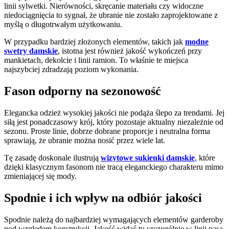
linii sylwetki. Nierówności, skręcanie materiału czy widoczne
niedociągnięcia to sygnał, że ubranie nie zostało zaprojektowane z
myślą o długotrwałym użytkowaniu.
W przypadku bardziej złożonych elementów, takich jak
modne
swetry damskie
, istotna jest również jakość wykończeń przy
mankietach, dekolcie i linii ramion. To właśnie te miejsca
najszybciej zdradzają poziom wykonania.
Fason odporny na sezonowość
Elegancka odzież wysokiej jakości nie podąża ślepo za trendami. Jej
siłą jest ponadczasowy krój, który pozostaje aktualny niezależnie od
sezonu. Proste linie, dobrze dobrane proporcje i neutralna forma
sprawiają, że ubranie można nosić przez wiele lat.
Tę zasadę doskonale ilustrują
wizytowe sukienki damskie
, które
dzięki klasycznym fasonom nie tracą eleganckiego charakteru mimo
zmieniającej się mody.
Spodnie i ich wpływ na odbiór jakości
Spodnie należą do najbardziej wymagających elementów garderoby
pod względem konstrukcji. Jakość widać tu szczególnie w linii pasa,