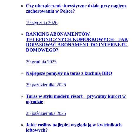
Czy ubezpieczenie turystyczne działa przy nagłym
zachorowaniu w Polsce?
19 stycznia 2026
RANKING ABONAMENTÓW
TELEFONICZNYCH KOMÓRKOWYCH – JAK
DOPASOWAĆ ABONAMENT DO INTERNETU
DOMOWEGO?
29 grudnia 2025
Najlepsze pomysły na taras z kuchnią BBQ
29 października 2025
Taras w stylu modern resort – prywatny kurort w
ogrodzie
25 października 2025
Jakie rośliny najlepiej wyglądają w kwietnikach
loftowych?