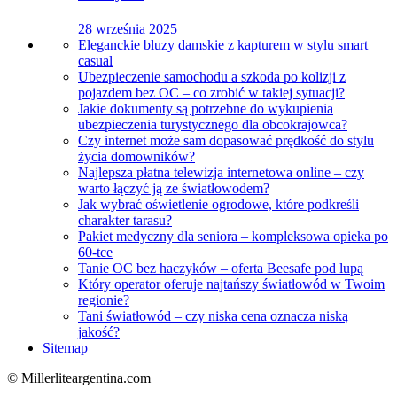
28 września 2025
Eleganckie bluzy damskie z kapturem w stylu smart
casual
Ubezpieczenie samochodu a szkoda po kolizji z
pojazdem bez OC – co zrobić w takiej sytuacji?
Jakie dokumenty są potrzebne do wykupienia
ubezpieczenia turystycznego dla obcokrajowca?
Czy internet może sam dopasować prędkość do stylu
życia domowników?
Najlepsza płatna telewizja internetowa online – czy
warto łączyć ją ze światłowodem?
Jak wybrać oświetlenie ogrodowe, które podkreśli
charakter tarasu?
Pakiet medyczny dla seniora – kompleksowa opieka po
60-tce
Tanie OC bez haczyków – oferta Beesafe pod lupą
Który operator oferuje najtańszy światłowód w Twoim
regionie?
Tani światłowód – czy niska cena oznacza niską
jakość?
Sitemap
© Millerliteargentina.com