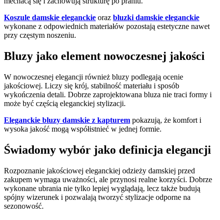
mechacą się i zachowują strukturę po praniu.
Koszule damskie eleganckie
oraz
bluzki damskie eleganckie
wykonane z odpowiednich materiałów pozostają estetyczne nawet
przy częstym noszeniu.
Bluzy jako element nowoczesnej jakości
W nowoczesnej elegancji również bluzy podlegają ocenie
jakościowej. Liczy się krój, stabilność materiału i sposób
wykończenia detali. Dobrze zaprojektowana bluza nie traci formy i
może być częścią eleganckiej stylizacji.
Eleganckie bluzy damskie z kapturem
pokazują, że komfort i
wysoka jakość mogą współistnieć w jednej formie.
Świadomy wybór jako definicja elegancji
Rozpoznanie jakościowej eleganckiej odzieży damskiej przed
zakupem wymaga uważności, ale przynosi realne korzyści. Dobrze
wykonane ubrania nie tylko lepiej wyglądają, lecz także budują
spójny wizerunek i pozwalają tworzyć stylizacje odporne na
sezonowość.