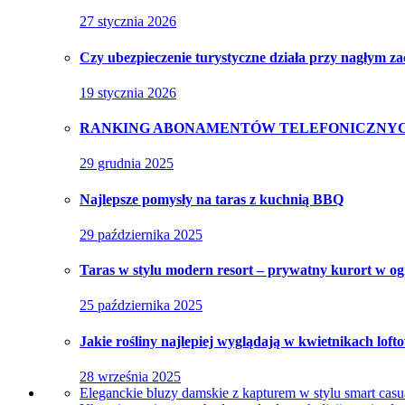
27 stycznia 2026
Czy ubezpieczenie turystyczne działa przy nagłym z
19 stycznia 2026
RANKING ABONAMENTÓW TELEFONICZNYC
29 grudnia 2025
Najlepsze pomysły na taras z kuchnią BBQ
29 października 2025
Taras w stylu modern resort – prywatny kurort w og
25 października 2025
Jakie rośliny najlepiej wyglądają w kwietnikach lof
28 września 2025
Eleganckie bluzy damskie z kapturem w stylu smart casu