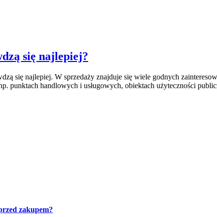
zą się najlepiej?
zą się najlepiej. W sprzedaży znajduje się wiele godnych zainteresowa
p. punktach handlowych i usługowych, obiektach użyteczności public
 przed zakupem?