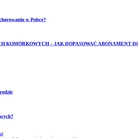
achorowaniu w Polsce?
H KOMÓRKOWYCH – JAK DOPASOWAĆ ABONAMENT D
rodzie
towych?
al