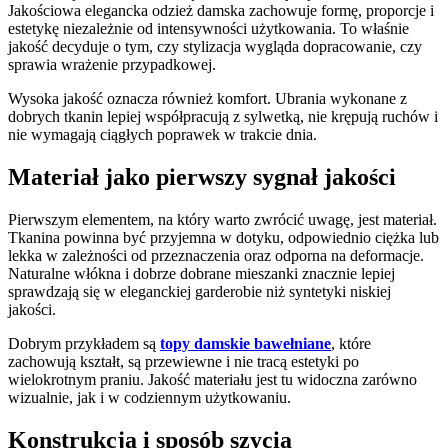
Jakościowa elegancka odzież damska zachowuje formę, proporcje i
estetykę niezależnie od intensywności użytkowania. To właśnie
jakość decyduje o tym, czy stylizacja wygląda dopracowanie, czy
sprawia wrażenie przypadkowej.
Wysoka jakość oznacza również komfort. Ubrania wykonane z
dobrych tkanin lepiej współpracują z sylwetką, nie krępują ruchów i
nie wymagają ciągłych poprawek w trakcie dnia.
Materiał jako pierwszy sygnał jakości
Pierwszym elementem, na który warto zwrócić uwagę, jest materiał.
Tkanina powinna być przyjemna w dotyku, odpowiednio ciężka lub
lekka w zależności od przeznaczenia oraz odporna na deformacje.
Naturalne włókna i dobrze dobrane mieszanki znacznie lepiej
sprawdzają się w eleganckiej garderobie niż syntetyki niskiej
jakości.
Dobrym przykładem są
topy damskie bawełniane
, które
zachowują kształt, są przewiewne i nie tracą estetyki po
wielokrotnym praniu. Jakość materiału jest tu widoczna zarówno
wizualnie, jak i w codziennym użytkowaniu.
Konstrukcja i sposób szycia