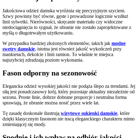
Jakościowa odzież damska wyróżnia się precyzyjnym szyciem.
Szwy powinny być równe, gęste i prowadzone logicznie wzdłuż
linii sylwetki. Nierówności, skręcanie materiału czy widoczne
niedociągnięcia to sygnał, że ubranie nie zostało zaprojektowane z
myślą o długotrwałym użytkowaniu.
W przypadku bardziej złożonych elementów, takich jak
modne
swetry damskie
, istotna jest również jakość wykończeń przy
mankietach, dekolcie i linii ramion. To właśnie te miejsca
najszybciej zdradzają poziom wykonania.
Fason odporny na sezonowość
Elegancka odzież wysokiej jakości nie podąża ślepo za trendami. Jej
siłą jest ponadczasowy krój, który pozostaje aktualny niezależnie od
sezonu. Proste linie, dobrze dobrane proporcje i neutralna forma
sprawiają, że ubranie można nosić przez wiele lat.
Tę zasadę doskonale ilustrują
wizytowe sukienki damskie
, które
dzięki klasycznym fasonom nie tracą eleganckiego charakteru mimo
zmieniającej się mody.
Spodnie i ich wpływ na odbiór jakości