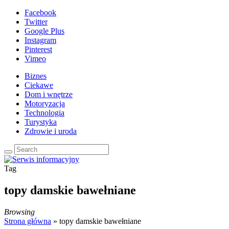
Facebook
Twitter
Google Plus
Instagram
Pinterest
Vimeo
Biznes
Ciekawe
Dom i wnętrze
Motoryzacja
Technologia
Turystyka
Zdrowie i uroda
Tag
topy damskie bawełniane
Browsing
Strona główna
»
topy damskie bawełniane