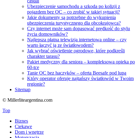
casual
Ubezpieczenie samochodu a szkoda po kolizji z
pojazdem bez OC – co zrobić w takiej sytuacji?
Jakie dokumenty są potrzebne do wykupienia
ubezpieczenia turystycznego dla obcokrajowca?
Czy internet może sam dopasować prędkość do stylu
życia domowników?
Najlepsza płatna telewizja internetowa online – czy
warto łączyć ją ze światłowodem?
Jak wybrać oświetlenie ogrodowe, które podkreśli
charakter tarasu?
Pakiet medyczny dla seniora – kompleksowa opieka po
60-tce
Tanie OC bez haczyków – oferta Beesafe pod lupą
Który operator oferuje najtańszy światłowód w Twoim
regionie?
Sitemap
© Millerliteargentina.com
Top
Biznes
Ciekawe
Dom i wnętrze
Motoryzacja