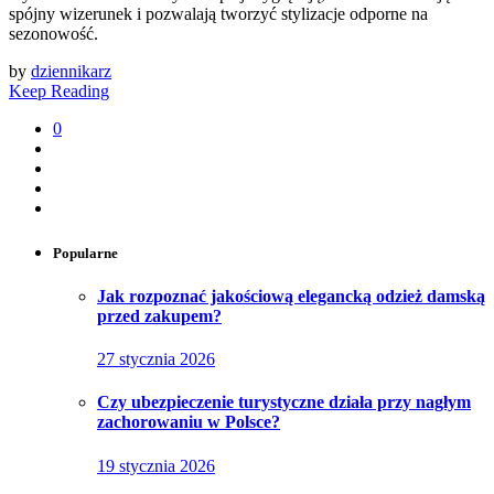
spójny wizerunek i pozwalają tworzyć stylizacje odporne na
sezonowość.
by
dziennikarz
Keep Reading
0
Popularne
Jak rozpoznać jakościową elegancką odzież damską
przed zakupem?
27 stycznia 2026
Czy ubezpieczenie turystyczne działa przy nagłym
zachorowaniu w Polsce?
19 stycznia 2026