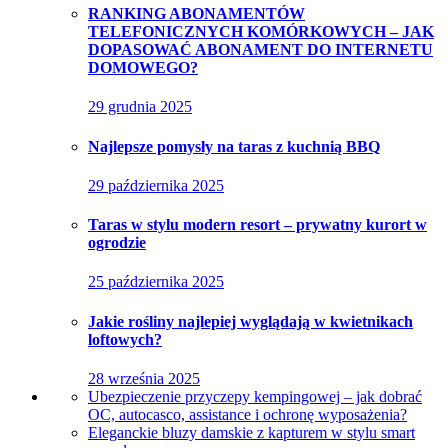
RANKING ABONAMENTÓW
TELEFONICZNYCH KOMÓRKOWYCH – JAK
DOPASOWAĆ ABONAMENT DO INTERNETU
DOMOWEGO?
29 grudnia 2025
Najlepsze pomysły na taras z kuchnią BBQ
29 października 2025
Taras w stylu modern resort – prywatny kurort w
ogrodzie
25 października 2025
Jakie rośliny najlepiej wyglądają w kwietnikach
loftowych?
28 września 2025
Ubezpieczenie przyczepy kempingowej – jak dobrać
OC, autocasco, assistance i ochronę wyposażenia?
Eleganckie bluzy damskie z kapturem w stylu smart