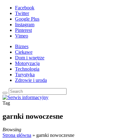
Facebook
Twitter
Google Plus
Instagram
Pinterest
Vimeo
Biznes
Ciekawe
Dom i wnętrze
Motoryzacja
Technologia
Turystyka
Zdrowie i uroda
Tag
garnki nowoczesne
Browsing
Strona główna
»
garnki nowoczesne