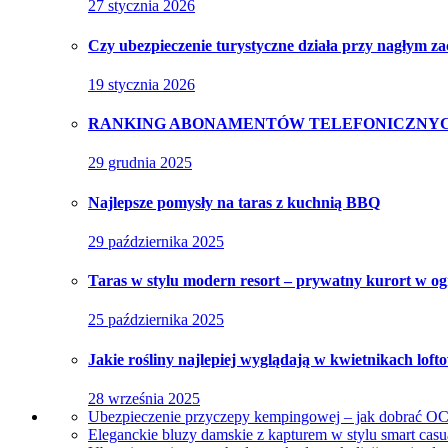
27 stycznia 2026
Czy ubezpieczenie turystyczne działa przy nagłym z
19 stycznia 2026
RANKING ABONAMENTÓW TELEFONICZNYC
29 grudnia 2025
Najlepsze pomysły na taras z kuchnią BBQ
29 października 2025
Taras w stylu modern resort – prywatny kurort w og
25 października 2025
Jakie rośliny najlepiej wyglądają w kwietnikach lof
28 września 2025
Ubezpieczenie przyczepy kempingowej – jak dobrać OC, 
Eleganckie bluzy damskie z kapturem w stylu smart casu