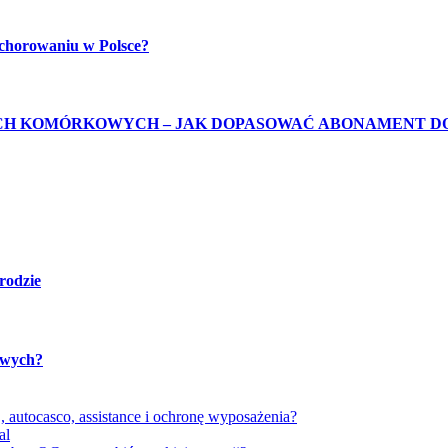
achorowaniu w Polsce?
H KOMÓRKOWYCH – JAK DOPASOWAĆ ABONAMENT D
rodzie
towych?
autocasco, assistance i ochronę wyposażenia?
al