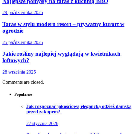
Najlepsze pomysły na taras z kuchnią BBQ
29 października 2025
Taras w stylu modern resort – prywatny kurort w
ogrodzie
25 października 2025
Jakie rośliny najlepiej wyglądają w kwietnikach
loftowych?
28 września 2025
Comments are closed.
Popularne
Jak rozpoznać jakościową elegancką odzież damską
przed zakupem?
27 stycznia 2026