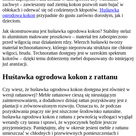
zachwyt – zawieszony nad ziemią kokon pozwoli nam bujać w
obłokach i oderwać się od codziennych kłopotów.
Huśtawka
ogrodowa kokon
przypadnie do gustu zarówno dorosłym, jak i
dzieciom.
Jak skonstruowana jest huśtawka ogrodowa kokon? Stabilny stelaż
to aluminium malowane proszkowo – materiał ten zabezpieczono
przed wilgocią oraz działaniem rdzy. Wierzch huśtawki tworzy
materiał technorattanowy, którego nieporowata struktura nie chłonie
wilgoci, brudu. Technorattan dostępny jest w szerokim spektrum
kolorów – dzięki temu dobierzemy mebel dopasowany do istniejącej
już aranżacji.
Huśtawka ogrodowa kokon z rattanu
Czy wiesz, że huśtawka ogrodowa kokon dostępna jest również w
wersji rattanowej? Meble rattanowe cieszą się nieustającym
zainteresowaniem, a dodatkowo dzisiaj rattan pozyskiwany jest z
plantacji o zrównoważonym rozwoju. Oznacza to, że podczas
pozyskiwania pnączy nie jest niszczone środowisko naturalne.
huśtawka ogrodowa kokon z rattanu z pewnością wzbogaci wygląd
werandy czy tarasu i sprawi, że wypoczynek będzie jeszcze
przyjemniejszy. Pamiętajmy, aby w okresie jesieni meble z rattanu
umieszczać w chłodnych i przewiewnych pomieszczeniach i