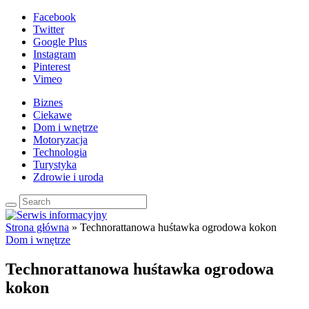
Facebook
Twitter
Google Plus
Instagram
Pinterest
Vimeo
Biznes
Ciekawe
Dom i wnętrze
Motoryzacja
Technologia
Turystyka
Zdrowie i uroda
Strona główna
»
Technorattanowa huśtawka ogrodowa kokon
Dom i wnętrze
Technorattanowa huśtawka ogrodowa
kokon