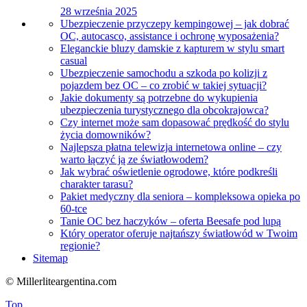
28 września 2025
Ubezpieczenie przyczepy kempingowej – jak dobrać
OC, autocasco, assistance i ochronę wyposażenia?
Eleganckie bluzy damskie z kapturem w stylu smart
casual
Ubezpieczenie samochodu a szkoda po kolizji z
pojazdem bez OC – co zrobić w takiej sytuacji?
Jakie dokumenty są potrzebne do wykupienia
ubezpieczenia turystycznego dla obcokrajowca?
Czy internet może sam dopasować prędkość do stylu
życia domowników?
Najlepsza płatna telewizja internetowa online – czy
warto łączyć ją ze światłowodem?
Jak wybrać oświetlenie ogrodowe, które podkreśli
charakter tarasu?
Pakiet medyczny dla seniora – kompleksowa opieka po
60-tce
Tanie OC bez haczyków – oferta Beesafe pod lupą
Który operator oferuje najtańszy światłowód w Twoim
regionie?
Sitemap
© Millerliteargentina.com
Top