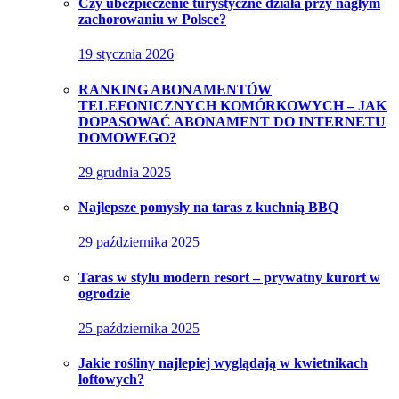
Czy ubezpieczenie turystyczne działa przy nagłym
zachorowaniu w Polsce?
19 stycznia 2026
RANKING ABONAMENTÓW
TELEFONICZNYCH KOMÓRKOWYCH – JAK
DOPASOWAĆ ABONAMENT DO INTERNETU
DOMOWEGO?
29 grudnia 2025
Najlepsze pomysły na taras z kuchnią BBQ
29 października 2025
Taras w stylu modern resort – prywatny kurort w
ogrodzie
25 października 2025
Jakie rośliny najlepiej wyglądają w kwietnikach
loftowych?