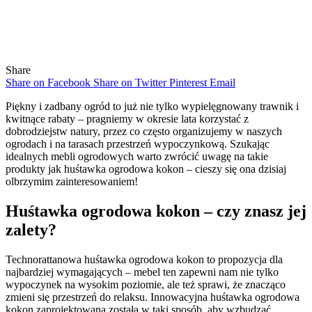
Share
Share on Facebook
Share on Twitter
Pinterest
Email
Piękny i zadbany ogród to już nie tylko wypielęgnowany trawnik i
kwitnące rabaty – pragniemy w okresie lata korzystać z
dobrodziejstw natury, przez co często organizujemy w naszych
ogrodach i na tarasach przestrzeń wypoczynkową. Szukając
idealnych mebli ogrodowych warto zwrócić uwagę na takie
produkty jak huśtawka ogrodowa kokon – cieszy się ona dzisiaj
olbrzymim zainteresowaniem!
Huśtawka ogrodowa kokon – czy znasz jej
zalety?
Technorattanowa huśtawka ogrodowa kokon to propozycja dla
najbardziej wymagających – mebel ten zapewni nam nie tylko
wypoczynek na wysokim poziomie, ale też sprawi, że znacząco
zmieni się przestrzeń do relaksu. Innowacyjna huśtawka ogrodowa
kokon zaprojektowana została w taki sposób, aby wzbudzać