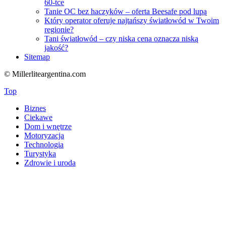
60-tce
Tanie OC bez haczyków – oferta Beesafe pod lupą
Który operator oferuje najtańszy światłowód w Twoim
regionie?
Tani światłowód – czy niska cena oznacza niską
jakość?
Sitemap
© Millerliteargentina.com
Top
Biznes
Ciekawe
Dom i wnętrze
Motoryzacja
Technologia
Turystyka
Zdrowie i uroda