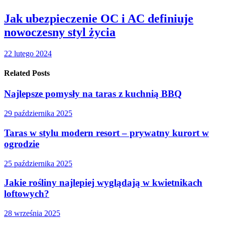
Jak ubezpieczenie OC i AC definiuje
nowoczesny styl życia
22 lutego 2024
Related Posts
Najlepsze pomysły na taras z kuchnią BBQ
29 października 2025
Taras w stylu modern resort – prywatny kurort w
ogrodzie
25 października 2025
Jakie rośliny najlepiej wyglądają w kwietnikach
loftowych?
28 września 2025