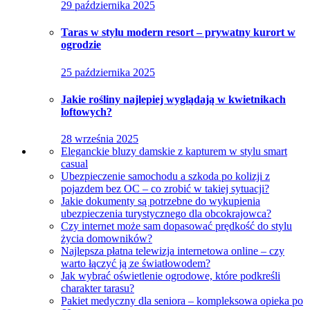
29 października 2025
Taras w stylu modern resort – prywatny kurort w
ogrodzie
25 października 2025
Jakie rośliny najlepiej wyglądają w kwietnikach
loftowych?
28 września 2025
Eleganckie bluzy damskie z kapturem w stylu smart
casual
Ubezpieczenie samochodu a szkoda po kolizji z
pojazdem bez OC – co zrobić w takiej sytuacji?
Jakie dokumenty są potrzebne do wykupienia
ubezpieczenia turystycznego dla obcokrajowca?
Czy internet może sam dopasować prędkość do stylu
życia domowników?
Najlepsza płatna telewizja internetowa online – czy
warto łączyć ją ze światłowodem?
Jak wybrać oświetlenie ogrodowe, które podkreśli
charakter tarasu?
Pakiet medyczny dla seniora – kompleksowa opieka po