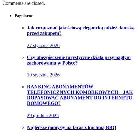
Comments are closed.
Popularne
Jak rozpoznać jakościową elegancką odzież damską
przed zakupem?
27 stycznia 2026
Czy ubezpieczenie turystyczne działa przy nagłym
zachorowaniu w Polsce?
19 stycznia 2026
RANKING ABONAMENTÓW
TELEFONICZNYCH KOMÓRKOWYCH – JAK
DOPASOWAĆ ABONAMENT DO INTERNETU
DOMOWEGO?
29 grudnia 2025
Najlepsze pomysły na taras z kuchnią BBQ