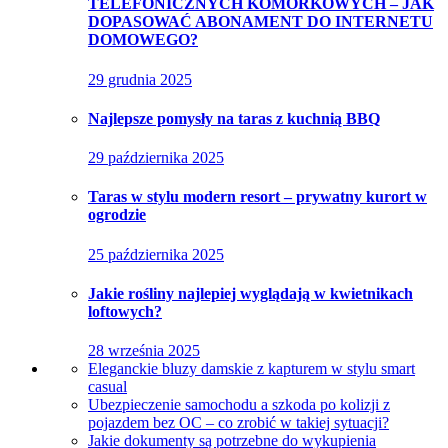
TELEFONICZNYCH KOMÓRKOWYCH – JAK
DOPASOWAĆ ABONAMENT DO INTERNETU
DOMOWEGO?
29 grudnia 2025
Najlepsze pomysły na taras z kuchnią BBQ
29 października 2025
Taras w stylu modern resort – prywatny kurort w
ogrodzie
25 października 2025
Jakie rośliny najlepiej wyglądają w kwietnikach
loftowych?
28 września 2025
Eleganckie bluzy damskie z kapturem w stylu smart
casual
Ubezpieczenie samochodu a szkoda po kolizji z
pojazdem bez OC – co zrobić w takiej sytuacji?
Jakie dokumenty są potrzebne do wykupienia