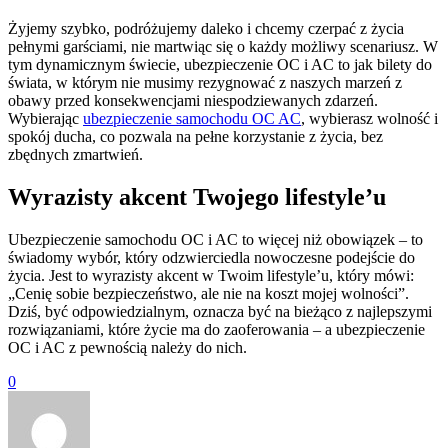
Żyjemy szybko, podróżujemy daleko i chcemy czerpać z życia
pełnymi garściami, nie martwiąc się o każdy możliwy scenariusz. W
tym dynamicznym świecie, ubezpieczenie OC i AC to jak bilety do
świata, w którym nie musimy rezygnować z naszych marzeń z
obawy przed konsekwencjami niespodziewanych zdarzeń.
Wybierając
ubezpieczenie samochodu OC AC
, wybierasz wolność i
spokój ducha, co pozwala na pełne korzystanie z życia, bez
zbędnych zmartwień.
Wyrazisty akcent Twojego lifestyle’u
Ubezpieczenie samochodu OC i AC to więcej niż obowiązek – to
świadomy wybór, który odzwierciedla nowoczesne podejście do
życia. Jest to wyrazisty akcent w Twoim lifestyle’u, który mówi:
„Cenię sobie bezpieczeństwo, ale nie na koszt mojej wolności”.
Dziś, być odpowiedzialnym, oznacza być na bieżąco z najlepszymi
rozwiązaniami, które życie ma do zaoferowania – a ubezpieczenie
OC i AC z pewnością należy do nich.
0