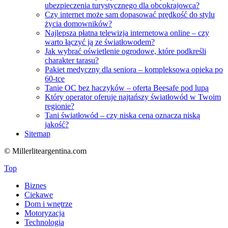
ubezpieczenia turystycznego dla obcokrajowca?
Czy internet może sam dopasować prędkość do stylu
życia domowników?
Najlepsza płatna telewizja internetowa online – czy
warto łączyć ją ze światłowodem?
Jak wybrać oświetlenie ogrodowe, które podkreśli
charakter tarasu?
Pakiet medyczny dla seniora – kompleksowa opieka po
60-tce
Tanie OC bez haczyków – oferta Beesafe pod lupą
Który operator oferuje najtańszy światłowód w Twoim
regionie?
Tani światłowód – czy niska cena oznacza niską
jakość?
Sitemap
© Millerliteargentina.com
Top
Biznes
Ciekawe
Dom i wnętrze
Motoryzacja
Technologia