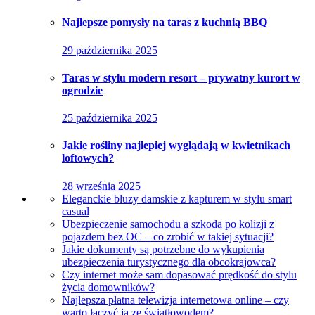
Najlepsze pomysły na taras z kuchnią BBQ
29 października 2025
Taras w stylu modern resort – prywatny kurort w
ogrodzie
25 października 2025
Jakie rośliny najlepiej wyglądają w kwietnikach
loftowych?
28 września 2025
Eleganckie bluzy damskie z kapturem w stylu smart
casual
Ubezpieczenie samochodu a szkoda po kolizji z
pojazdem bez OC – co zrobić w takiej sytuacji?
Jakie dokumenty są potrzebne do wykupienia
ubezpieczenia turystycznego dla obcokrajowca?
Czy internet może sam dopasować prędkość do stylu
życia domowników?
Najlepsza płatna telewizja internetowa online – czy
warto łączyć ją ze światłowodem?