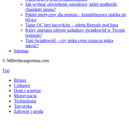
Jak wybrać oświetlenie ogrodowe, które podkreśli
charakter tarasu?
Pakiet medyczny dla seniora – kompleksowa opieka po
60-tce
Tanie OC bez haczyków – oferta Beesafe pod lupą
Który operator oferuje najtańszy światłowód w Twoim
regionie?
Tani światłowód – czy niska cena oznacza niską
jakość?
Sitemap
© Millerliteargentina.com
Top
Biznes
Ciekawe
Dom i wnętrze
Motoryzacja
Technologia
Turystyka
Zdrowie i uroda