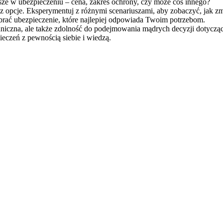
ejsze w ubezpieczeniu – cena, zakres ochrony, czy może coś innego?
pcje. Eksperymentuj z różnymi scenariuszami, aby zobaczyć, jak zmie
ać ubezpieczenie, które najlepiej odpowiada Twoim potrzebom.
hniczna, ale także zdolność do podejmowania mądrych decyzji dotyczą
czeń z pewnością siebie i wiedzą.