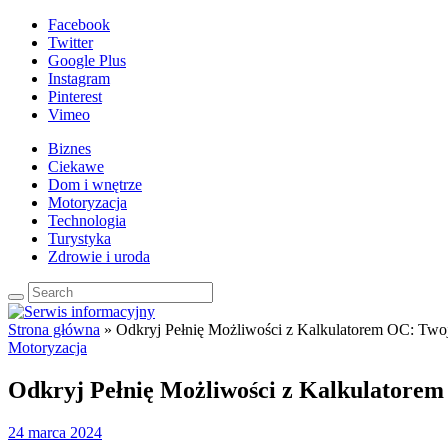
Facebook
Twitter
Google Plus
Instagram
Pinterest
Vimeo
Biznes
Ciekawe
Dom i wnętrze
Motoryzacja
Technologia
Turystyka
Zdrowie i uroda
Strona główna
»
Odkryj Pełnię Możliwości z Kalkulatorem OC: Tw
Motoryzacja
Odkryj Pełnię Możliwości z Kalkulatore
24 marca 2024