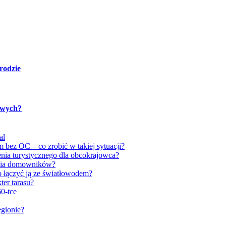
rodzie
towych?
al
 bez OC – co zrobić w takiej sytuacji?
nia turystycznego dla obcokrajowca?
ycia domowników?
to łączyć ją ze światłowodem?
ter tarasu?
0-tce
egionie?