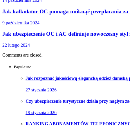
14 października 2024
Jak kalkulator OC pomaga uniknąć przepłacania za
9 października 2024
Jak ubezpieczenie OC i AC definiuje nowoczesny styl 
22 lutego 2024
Comments are closed.
Popularne
Jak rozpoznać jakościową elegancką odzież damską
27 stycznia 2026
Czy ubezpieczenie turystyczne działa przy nagłym z
19 stycznia 2026
RANKING ABONAMENTÓW TELEFONICZNYC