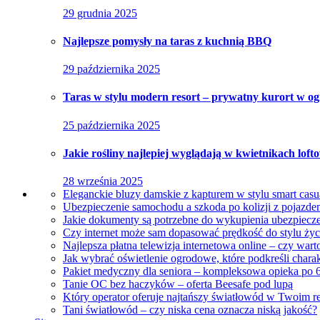
29 grudnia 2025
Najlepsze pomysły na taras z kuchnią BBQ
29 października 2025
Taras w stylu modern resort – prywatny kurort w og
25 października 2025
Jakie rośliny najlepiej wyglądają w kwietnikach lof
28 września 2025
Eleganckie bluzy damskie z kapturem w stylu smart casu
Ubezpieczenie samochodu a szkoda po kolizji z pojazdem
Jakie dokumenty są potrzebne do wykupienia ubezpiecze
Czy internet może sam dopasować prędkość do stylu ż
Najlepsza płatna telewizja internetowa online – czy war
Jak wybrać oświetlenie ogrodowe, które podkreśli charak
Pakiet medyczny dla seniora – kompleksowa opieka po 6
Tanie OC bez haczyków – oferta Beesafe pod lupą
Który operator oferuje najtańszy światłowód w Twoim r
Tani światłowód – czy niska cena oznacza niską jakość?