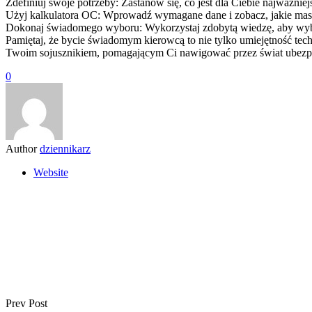
Zdefiniuj swoje potrzeby: Zastanów się, co jest dla Ciebie najważni
Użyj kalkulatora OC: Wprowadź wymagane dane i zobacz, jakie masz o
Dokonaj świadomego wyboru: Wykorzystaj zdobytą wiedzę, aby wybr
Pamiętaj, że bycie świadomym kierowcą to nie tylko umiejętność tec
Twoim sojusznikiem, pomagającym Ci nawigować przez świat ubezpie
0
Author
dziennikarz
Website
Prev Post