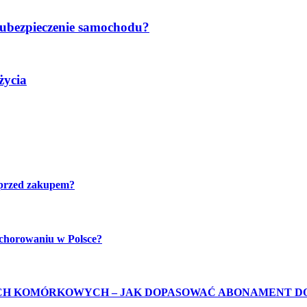
 ubezpieczenie samochodu?
życia
 przed zakupem?
achorowaniu w Polsce?
H KOMÓRKOWYCH – JAK DOPASOWAĆ ABONAMENT D