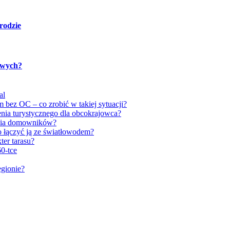
rodzie
towych?
al
 bez OC – co zrobić w takiej sytuacji?
nia turystycznego dla obcokrajowca?
ycia domowników?
to łączyć ją ze światłowodem?
ter tarasu?
0-tce
egionie?