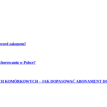
 przed zakupem?
achorowaniu w Polsce?
H KOMÓRKOWYCH – JAK DOPASOWAĆ ABONAMENT D