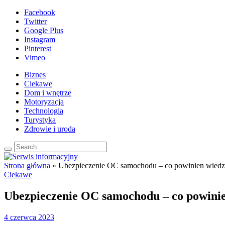
Facebook
Twitter
Google Plus
Instagram
Pinterest
Vimeo
Biznes
Ciekawe
Dom i wnętrze
Motoryzacja
Technologia
Turystyka
Zdrowie i uroda
Strona główna
»
Ubezpieczenie OC samochodu – co powinien wiedz
Ciekawe
Ubezpieczenie OC samochodu – co powinie
4 czerwca 2023