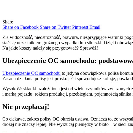
Share
Share on Facebook
Share on Twitter
Pinterest
Email
Zła widoczność, nieostrożność, brawura, niesprzyjające warunki po
stać się uczestnikiem groźnego wypadku lub stłuczki. Dzięki obowi
Na jakie koszty należy się przygotować? Sprawdź!
Ubezpieczenie OC samochodu: podstawow
Ubezpieczenie OC samochodu
to jedyna obowiązkowa polisa komuni
Zasada działania polisy jest prosta: jeśli spowodujesz kolizję, poszk
Wysokość składki uzależniona jest od wielu czynników związanych 
i marką pojazdu, rokiem produkcji, przebiegiem, pojemnością silnik
Nie przepłacaj!
Co ciekawe, zakres polisy OC określa ustawa. Oznacza to, że wszy
drożej nie znaczy lepiej. Nie wyrzucaj pieniędzy w błoto – w sieci z