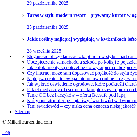
29 października 2025
Taras w stylu modern resort – prywatny kurort w og
25 października 2025
Jakie rośliny najlepiej wyglądają w kwietnikach lof
28 września 2025
Eleganckie bluzy damskie z kapturem w stylu smart casu
Ubezpieczenie samochodu a szkoda po kolizji z pojazdem
Jakie dokumenty są potrzebne do wykupienia ubezpiecze
Czy internet może sam dopasować prędkość do stylu ż
Najlepsza płatna telewizja internetowa online – czy war
Jak wybrać oświetlenie ogrodowe, które podkreśli charak
Pakiet medyczny dla seniora – kompleksowa opieka po 6
Tanie OC bez haczyków – oferta Beesafe pod lupą
Który operator oferuje najtańszy światłowód w Twoim r
Tani światłowód – czy niska cena oznacza niską jakość?
Sitemap
© Millerliteargentina.com
Top