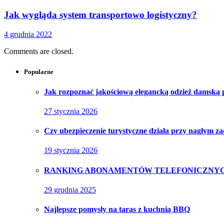
Jak wygląda system transportowo logistyczny?
4 grudnia 2022
Comments are closed.
Popularne
Jak rozpoznać jakościową elegancką odzież damską
27 stycznia 2026
Czy ubezpieczenie turystyczne działa przy nagłym z
19 stycznia 2026
RANKING ABONAMENTÓW TELEFONICZNYC
29 grudnia 2025
Najlepsze pomysły na taras z kuchnią BBQ