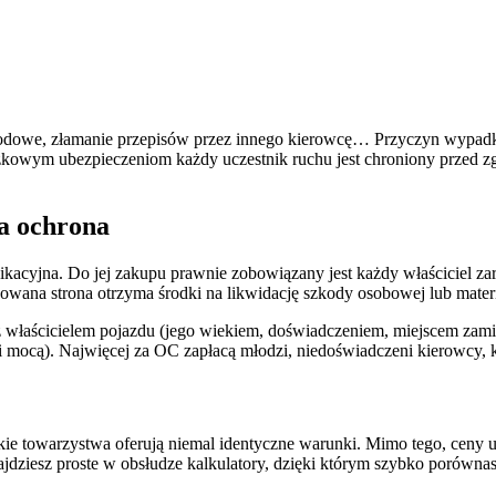
godowe, złamanie przepisów przez innego kierowcę… Przyczyn wypadków
ązkowym ubezpieczeniom każdy uczestnik ruchu jest chroniony przed z
a ochrona
kacyjna. Do jej zakupu prawnie zobowiązany jest każdy właściciel z
odowana strona otrzyma środki na likwidację szkody osobowej lub materia
z właścicielem pojazdu (jego wiekiem, doświadczeniem, miejscem za
a i mocą). Najwięcej za OC zapłacą młodzi, niedoświadczeni kierowcy,
stkie towarzystwa oferują niemal identyczne warunki. Mimo tego, cen
najdziesz proste w obsłudze kalkulatory, dzięki którym szybko porówna