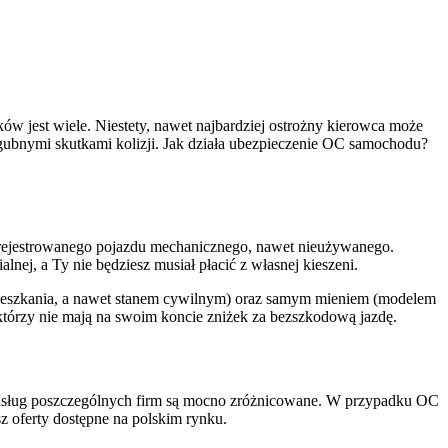
 jest wiele. Niestety, nawet najbardziej ostrożny kierowca może
gubnymi skutkami kolizji. Jak działa ubezpieczenie OC samochodu?
arejestrowanego pojazdu mechanicznego, nawet nieużywanego.
lnej, a Ty nie będziesz musiał płacić z własnej kieszeni.
mieszkania, a nawet stanem cywilnym) oraz samym mieniem (modelem
 którzy nie mają na swoim koncie zniżek za bezszkodową jazdę.
y usług poszczególnych firm są mocno zróżnicowane. W przypadku OC
sz oferty dostępne na polskim rynku.